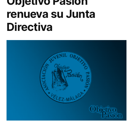
Objetivo Pasión
por
renueva su Junta
todo
lo
Directiva
alto