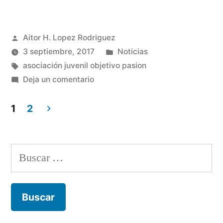
Pasión
renueva
Publicado
Aitor H. Lopez Rodriguez
su
por
Publicado
3 septiembre, 2017
Noticias
Junta
Etiquetas:
en
asociación juvenil objetivo pasion
Directiva»
en
Deja un comentario
Objetivo
Pasión
1
2
renueva
Paginación
su
de
Junta
Buscar:
Directiva
entradas