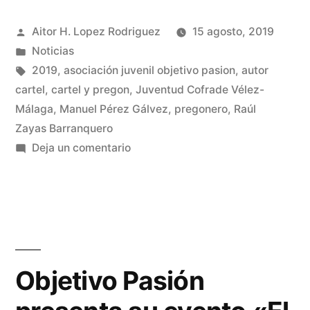
nombra
Publicado
Aitor H. Lopez Rodriguez
15 agosto, 2019
al
por
Publicado
Noticias
cartelista
en
Etiquetas:
2019
,
asociación juvenil objetivo pasion
,
autor
y
cartel
,
cartel y pregon
,
Juventud Cofrade Vélez-
Málaga
,
Manuel Pérez Gálvez
,
pregonero
,
Raúl
pregonero
Zayas Barranquero
de
en
Deja un comentario
Objetivo
la
Pasión
Juventud
nombra
cofrade
al
cartelista
veleña»
y
Objetivo Pasión
pregonero
de