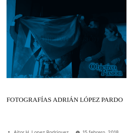
Pasión
FOTOGRAFÍAS ADRIÁN LÓPEZ PARDO
Publicado
Aitor H. Lopez Rodriguez
15 febrero, 2018