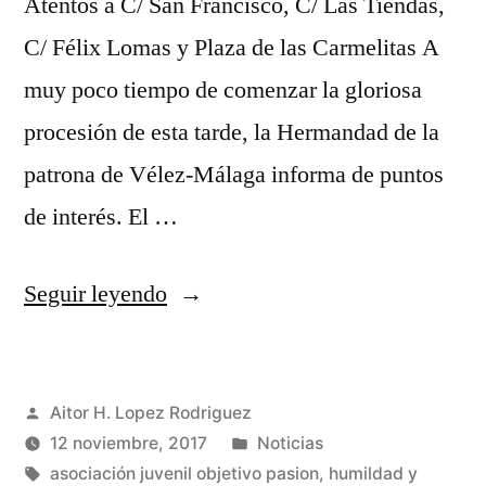
Atentos a C/ San Francisco, C/ Las Tiendas,
C/ Félix Lomas y Plaza de las Carmelitas A
muy poco tiempo de comenzar la gloriosa
procesión de esta tarde, la Hermandad de la
patrona de Vélez-Málaga informa de puntos
de interés. El …
«¿Qué
Seguir leyendo
no
puedes
Publicado
Aitor H. Lopez Rodriguez
perderte
por
Publicado
12 noviembre, 2017
Noticias
en
Etiquetas:
en
asociación juvenil objetivo pasion
,
humildad y