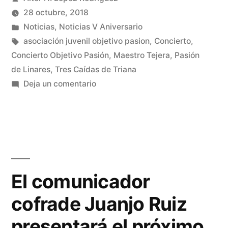
Tres
por
28 octubre, 2018
Caídas
Publicado
Noticias
,
Noticias V Aniversario
y
en
Etiquetas:
asociación juvenil objetivo pasion
,
Concierto
,
Concierto Objetivo Pasión
,
Maestro Tejera
,
Pasión
Tejera
de Linares
,
Tres Caídas de Triana
enamoran
en
Deja un comentario
Pasión
a
de
Vélez-
Linares,
Málaga»
Tres
Caídas
y
El comunicador
Tejera
cofrade Juanjo Ruiz
enamoran
a
presentará el próximo
Vélez-