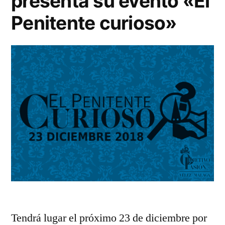
presenta su evento «El
la
Penitente curioso»
Juventud
cofrade
veleña
Tendrá lugar el próximo 23 de diciembre por