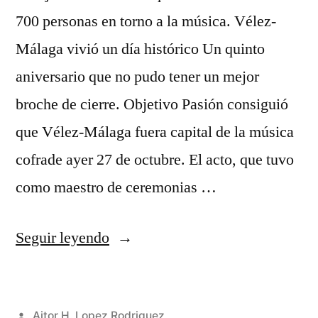
700 personas en torno a la música. Vélez-
Málaga vivió un día histórico Un quinto
aniversario que no pudo tener un mejor
broche de cierre. Objetivo Pasión consiguió
que Vélez-Málaga fuera capital de la música
cofrade ayer 27 de octubre. El acto, que tuvo
como maestro de ceremonias …
«Pasión
Seguir leyendo
de
Linares,
Publicado
Aitor H. Lopez Rodriguez