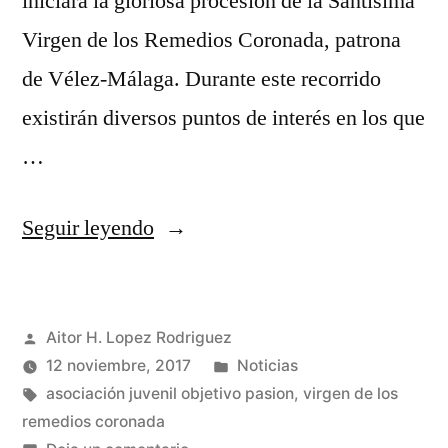
iniciará la gloriosa procesión de la Santísima
Virgen de los Remedios Coronada, patrona
de Vélez-Málaga. Durante este recorrido
existirán diversos puntos de interés en los que
…
«Jóvenes
Seguir leyendo
veleños
anunciarán
Publicado
Aitor H. Lopez Rodriguez
la
por
Publicado
12 noviembre, 2017
Noticias
llegada
Etiquetas:
en
asociación juvenil objetivo pasion
,
virgen de los
de
remedios coronada