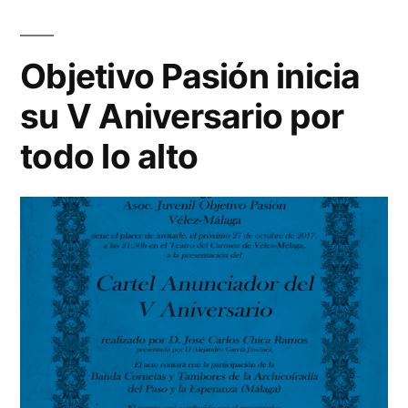
su
V
Aniversario
Objetivo Pasión inicia
su V Aniversario por
todo lo alto