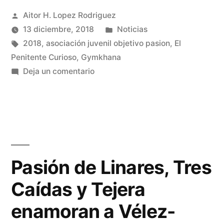
Publicado
Aitor H. Lopez Rodriguez
su
por
Publicado
13 diciembre, 2018
Noticias
evento
Etiquetas:
en
2018
,
asociación juvenil objetivo pasion
,
El
«El
Penitente Curioso
,
Gymkhana
en
Deja un comentario
Penitente
Objetivo
curioso»»
Pasión
presenta
su
evento
«El
Pasión de Linares, Tres
Penitente
Caídas y Tejera
curioso»
enamoran a Vélez-