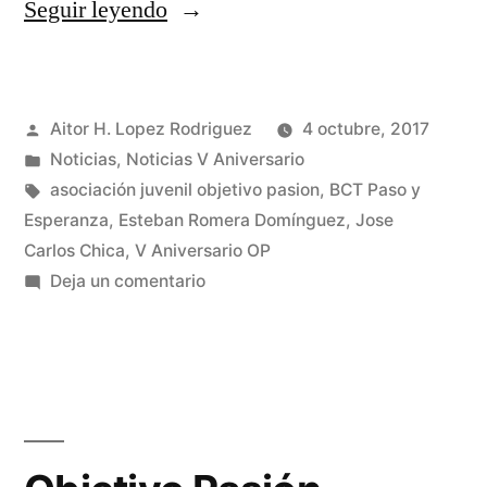
«Objetivo
Seguir leyendo
Pasión
inicia
Publicado
Aitor H. Lopez Rodriguez
4 octubre, 2017
su
por
Publicado
Noticias
,
Noticias V Aniversario
V
en
Etiquetas:
asociación juvenil objetivo pasion
,
BCT Paso y
Aniversario
Esperanza
,
Esteban Romera Domínguez
,
Jose
Carlos Chica
,
V Aniversario OP
por
en
Deja un comentario
todo
Objetivo
Pasión
lo
inicia
alto»
su
V
Aniversario