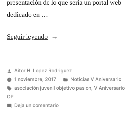
presentación de lo que sería un portal web
dedicado en …
«Objetivo
Seguir leyendo
Pasión
comenzó
Publicado
Aitor H. Lopez Rodriguez
su
por
Publicado
1 noviembre, 2017
Noticias V Aniversario
V
Etiquetas:
en
asociación juvenil objetivo pasion
,
V Aniversario
Aniversario»
OP
en
Deja un comentario
Objetivo
Pasión
comenzó