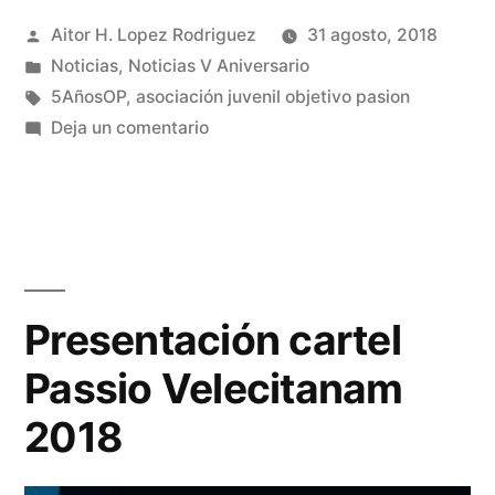
Publicado
Aitor H. Lopez Rodriguez
31 agosto, 2018
Juanjo
por
Publicado
Noticias
,
Noticias V Aniversario
Ruiz
en
Etiquetas:
5AñosOP
,
asociación juvenil objetivo pasion
presentará
en
Deja un comentario
El
el
comunicador
próximo
cofrade
Juanjo
acto
Ruiz
de
presentará
Presentación cartel
Objetivo
el
Passio Velecitanam
próximo
Pasión»
acto
2018
de
Objetivo