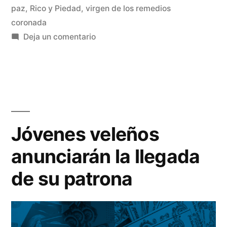
la
paz
,
Rico y Piedad
,
virgen de los remedios
coronada
procesión
en
Deja un comentario
de
¿Qué
no
la
puedes
patrona
perderte
veleña?»
en
la
Jóvenes veleños
procesión
anunciarán la llegada
de
la
de su patrona
patrona
veleña?