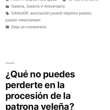
por
Publicado
Galería
,
Galería V Aniversario
en
Etiquetas:
5AñosOP
,
asociación juvenil objetivo pasion
,
passio velecitanam
en
Deja un comentario
Presentación
cartel
Passio
Velecitanam
2018
¿Qué no puedes
perderte en la
procesión de la
patrona veleña?