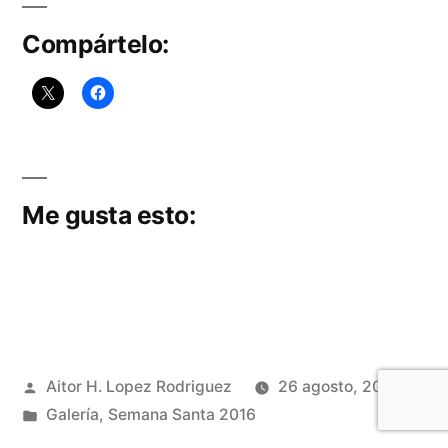
Procesional
Compártelo:
Cofradía
Angustias
Coronada
Me gusta esto:
Publicado
Aitor H. Lopez Rodriguez
26 agosto, 2016
por
Publicado
Galería
,
Semana Santa 2016
en