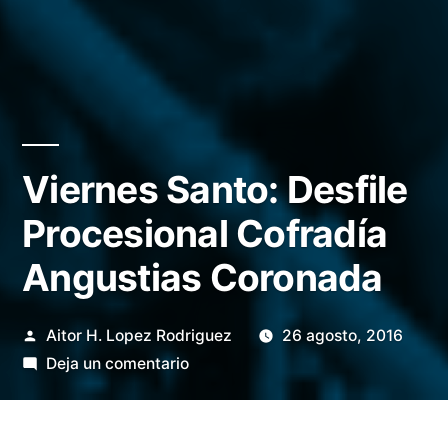
Viernes Santo: Desfile
Procesional Cofradía
Angustias Coronada
Publicado
Aitor H. Lopez Rodriguez
26 agosto, 2016
por
en
Deja un comentario
Viernes
Santo:
Desfile