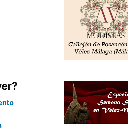
ver?
ento
a