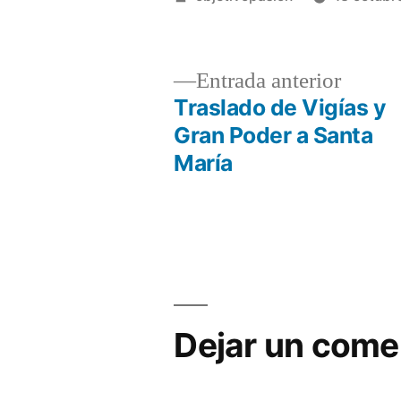
por
Entrad
Entrada anterior
anterio
Traslado de Vigías y
Navegación
Gran Poder a Santa
María
de
entradas
Dejar un come