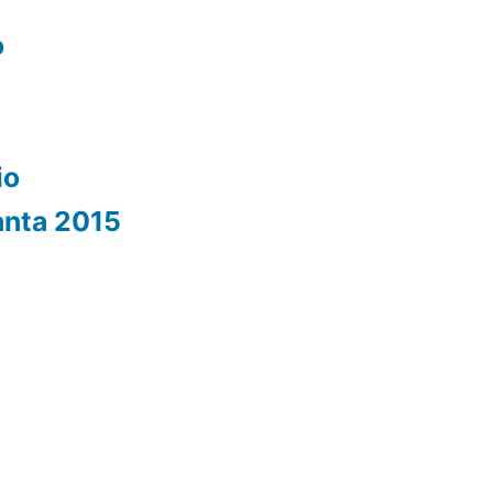
o
io
anta 2015