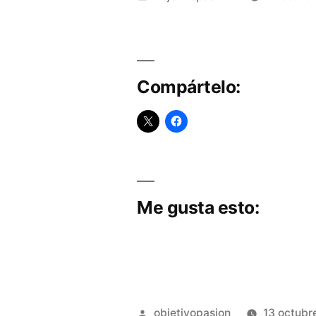
por
Compártelo:
Me gusta esto:
Publicado
objetivopasion
13 octubr