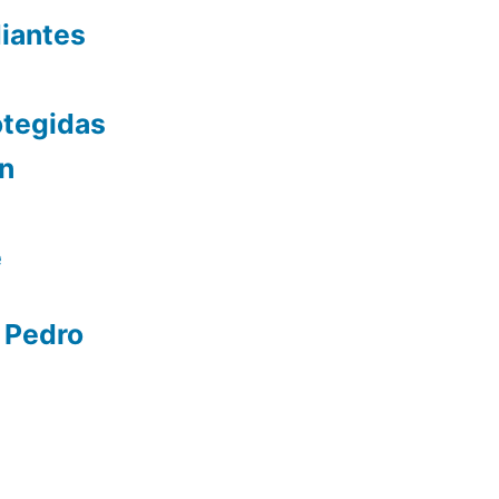
diantes
otegidas
ón
e
 Pedro