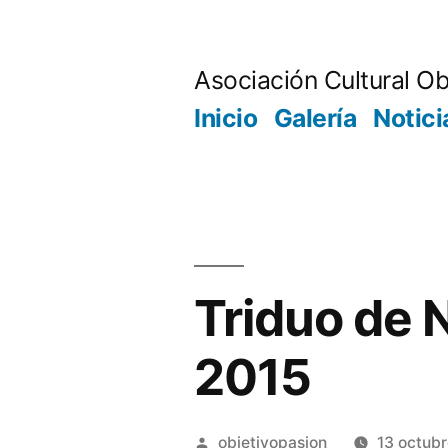
Saltar
al
Asociación Cultural Ob
contenido
Inicio
Galería
Notici
Triduo de 
2015
Publicado
objetivopasion
13 octubr