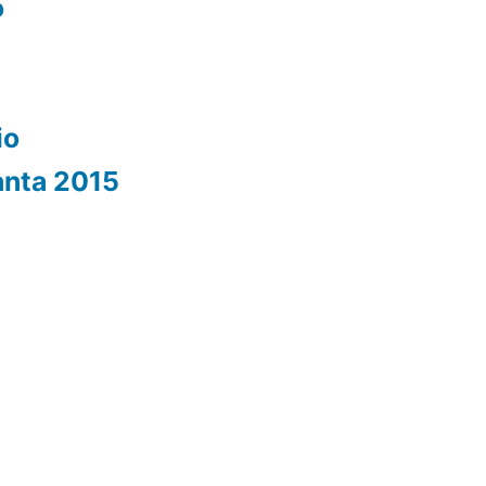
o
io
anta 2015