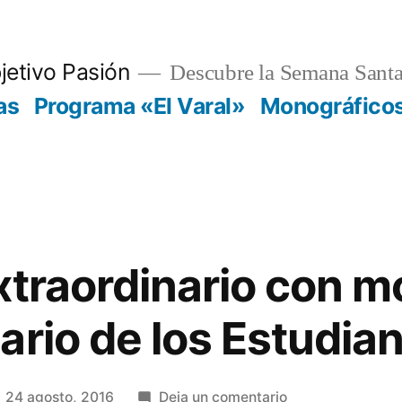
jetivo Pasión
Descubre la Semana Santa
as
Programa «El Varal»
Monográfico
xtraordinario con mo
ario de los Estudia
en
24 agosto, 2016
Deja un comentario