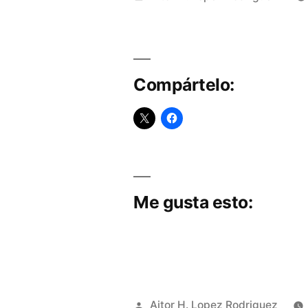
por
Compártelo:
Me gusta esto:
Publicado
Aitor H. Lopez Rodriguez