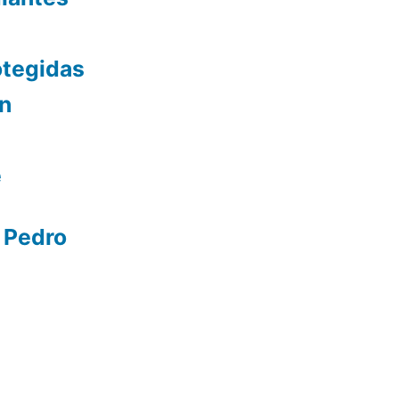
otegidas
ón
e
 Pedro