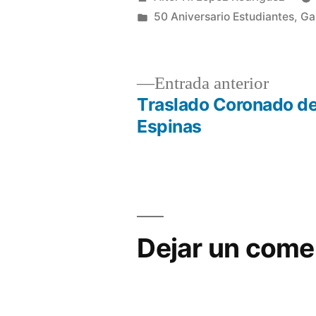
por
Publicado
50 Aniversario Estudiantes
,
Ga
en
Entrad
Entrada anterior
anterio
Traslado Coronado d
Navegación
Espinas
de
entradas
Dejar un come