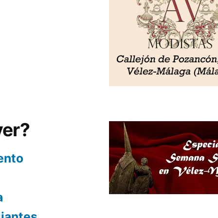
ver?
ento
a
diantes