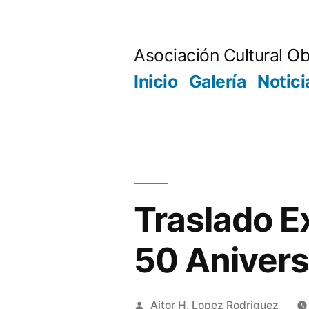
Saltar
al
Asociación Cultural Ob
contenido
Inicio
Galería
Notici
Traslado E
50 Anivers
Publicado
Aitor H. Lopez Rodriguez