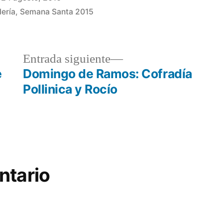
lería
,
Semana Santa 2015
a
Entrada
Entrada siguiente
r:
siguiente:
e
Domingo de Ramos: Cofradía
Pollinica y Rocío
ntario