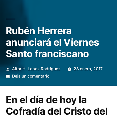
Rubén Herrera
anunciará el Viernes
Santo franciscano
Publicado
Aitor H. Lopez Rodriguez
28 enero, 2017
por
en
Deja un comentario
Rubén
Herrera
En el día de hoy la
anunciará
el
Cofradía del Cristo del
Viernes