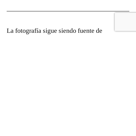
La fotografía sigue siendo fuente de
inspiración para la sección de la cartelería
cofrade, así es como lo ha decido una
cofradía veleña.
Desde la Capilla del Buen Pastor, la
corporación franciscana del Cristo del Amor
en su Sagrado Descendimiento y su Madre de
la Caridad han elegido al autor de la
fotografía que anunciará su salida