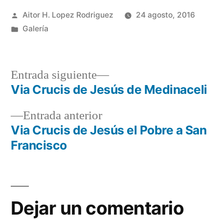
Publicado
Aitor H. Lopez Rodriguez
24 agosto, 2016
por
Publicado
Galería
en
Entrada
Entrada siguiente
siguiente:
Via Crucis de Jesús de Medinaceli
Navegación
Entrada
Entrada anterior
de
anterior:
Via Crucis de Jesús el Pobre a San
entradas
Francisco
Dejar un comentario