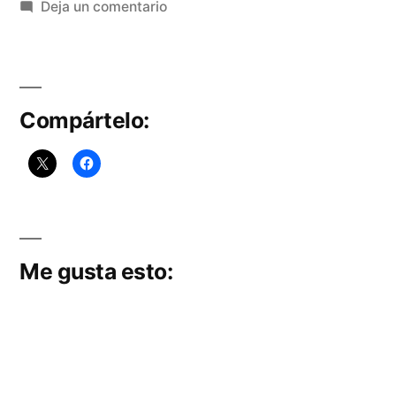
por
en
Deja un comentario
Presentación
del
Cartel
y
Compártelo:
Pregón
de
la
Cofradía
de
la
Me gusta esto:
Pollinica