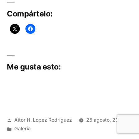
nueva
Compártelo:
toca
de
María
Stma
de
la
Me gusta esto:
Caridad
Publicado
Aitor H. Lopez Rodriguez
25 agosto, 2016
por
Publicado
Galería
en