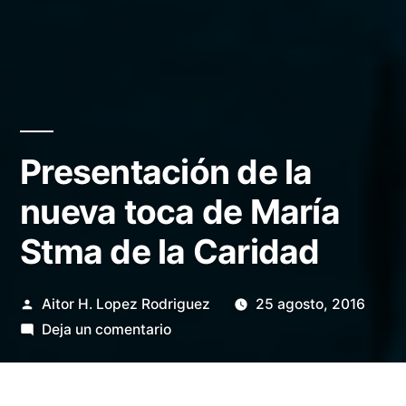
Presentación de la
nueva toca de María
Stma de la Caridad
Publicado
Aitor H. Lopez Rodriguez
25 agosto, 2016
por
en
Deja un comentario
Presentación
de
la