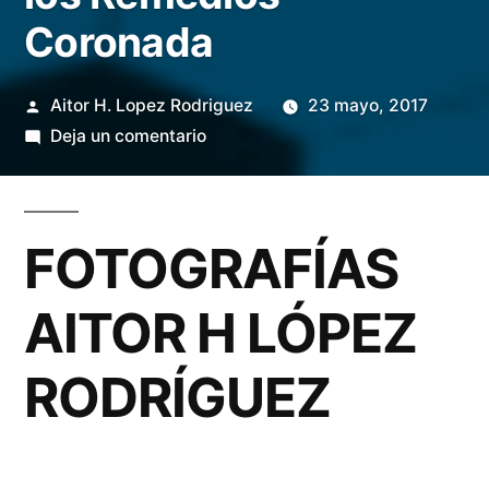
Coronada
Publicado
Aitor H. Lopez Rodriguez
23 mayo, 2017
por
en
Deja un comentario
Presentación
Cartel
y
FOTOGRAFÍAS
Romeros
Mayores
AITOR H LÓPEZ
de
la
RODRÍGUEZ
Hdad
de
Ntra
Sra