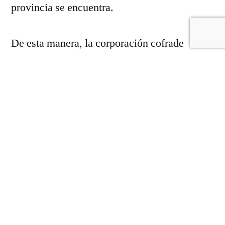
provincia se encuentra.
De esta manera, la corporación cofrade
veleña apuesta «por la formación cristiana de
todos sus miembros creando un grupo de
confirmación, y va a ayudar con media beca
al seminario mayor de Málaga».
Este año 2016, la Junta de Gobierno presidida
por Cabello, se ha entregado la sexta beca.
Allí mismo les recibió el rector del seminario
D. Francisco González. Visitaron las