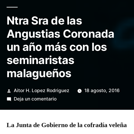
Ntra Sra de las
Angustias Coronada
un año más con los
seminaristas
malagueños
Publicado
Aitor H. Lopez Rodriguez
18 agosto, 2016
por
en
Deja un comentario
Ntra
Sra
La Junta de Gobierno de la cofradía veleña
de
las