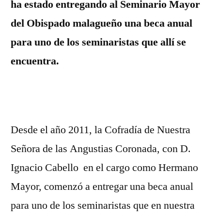
ha estado entregando al Seminario Mayor
Angustias
del Obispado malagueño una beca anual
Coronada
un
para uno de los seminaristas que allí se
año
encuentra.
más
con
los
seminaristas
malagueños
Desde el año 2011, la Cofradía de Nuestra
Señora de las Angustias Coronada, con D.
Ignacio Cabello en el cargo como Hermano
Mayor, comenzó a entregar una beca anual
para uno de los seminaristas que en nuestra