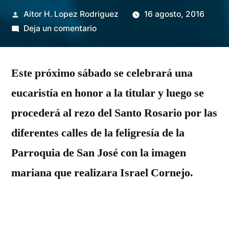
Publicado
Aitor H. Lopez Rodriguez
16 agosto, 2016
por
en
Deja un comentario
María
Santísima
Este próximo sábado se celebrará una
del
Amor
eucaristía en honor a la titular y luego se
recorre
procederá al rezo del Santo Rosario por las
su
barrio
diferentes calles de la feligresía de la
Parroquia de San José con la imagen
mariana que realizara Israel Cornejo.