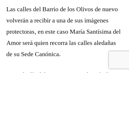
Las calles del Barrio de los Olivos de nuevo
volverán a recibir a una de sus imágenes
protectoras, en este caso María Santísima del
Amor será quien recorra las calles aledañas
de su Sede Canónica.
La Cofradía del Ecce-Homo realizará a las
19h de este sábado una Sagrada Eucaristía
oficiada por su párroco y consiliario Rvdo. D.
Antonio Javier Castilla.
Tras el término de la misma, se realizará el