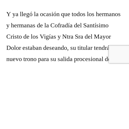
Y ya llegó la ocasión que todos los hermanos
y hermanas de la Cofradía del Santísimo
Cristo de los Vigías y Ntra Sra del Mayor
Dolor estaban deseando, su titular tendrá un
nuevo trono para su salida procesional del
Viernes Santo.
El diseño fue realizado por Israel Cornejo y
ha sido tallado en madera de cedro por el
taller de los sevillanos Hermanos Caballero.
La presentación será en el Real Monasterio