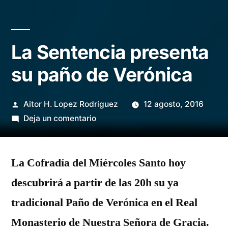
La Sentencia presenta
su paño de Verónica
Publicado
Aitor H. Lopez Rodriguez
12 agosto, 2016
por
en
Deja un comentario
La
Sentencia
La Cofradía del Miércoles Santo hoy
presenta
su
descubrirá a partir de las 20h su ya
paño
tradicional Paño de Verónica en el Real
de
Verónica
Monasterio de Nuestra Señora de Gracia.