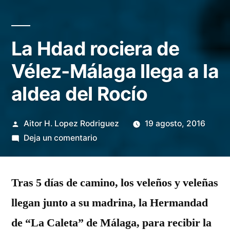
La Hdad rociera de
Vélez-Málaga llega a la
aldea del Rocío
Publicado
Aitor H. Lopez Rodriguez
19 agosto, 2016
por
en
Deja un comentario
La
Hdad
Tras 5 días de camino, los veleños y veleñas
rociera
de
llegan junto a su madrina, la Hermandad
Vélez-
de “La Caleta” de Málaga, para recibir la
Málaga