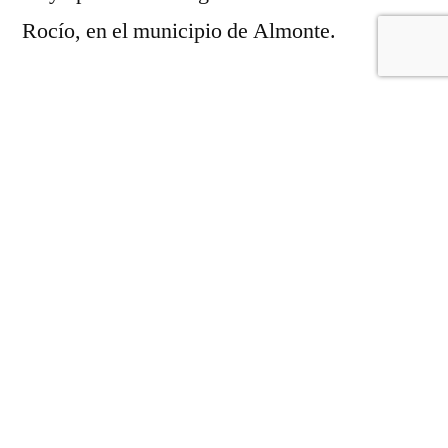
Rocío, en el municipio de Almonte.
Un camino donde ha reinado la lluvia, pero
que sin lugar a dudas el grupo ha dado su do
de pecho en cuanto a compañerismo,
sentimiento de familia, acogida y buen hacer.
Este peregrinar ha dejado momentos vividos
que dan un mayor afianzamiento de esta
hermandad que tiene como Hna. Mayor a
Pilar Pérez Acosta. Gracias a las redes
sociales hemos podido ir siguiendo