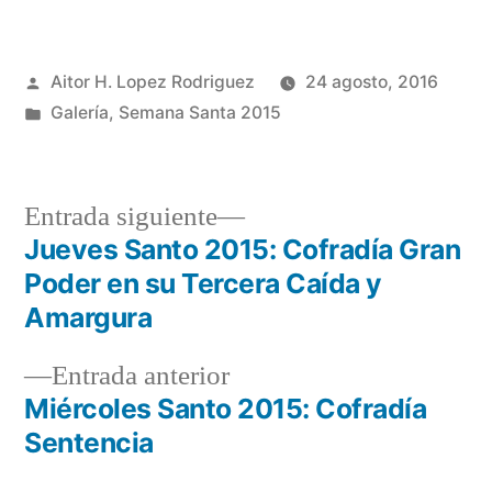
Publicado
Aitor H. Lopez Rodriguez
24 agosto, 2016
por
Publicado
Galería
,
Semana Santa 2015
en
Entrada
Entrada siguiente
siguiente:
Jueves Santo 2015: Cofradía Gran
Navegación
Poder en su Tercera Caída y
de
Amargura
entradas
Entrada
Entrada anterior
anterior:
Miércoles Santo 2015: Cofradía
Sentencia