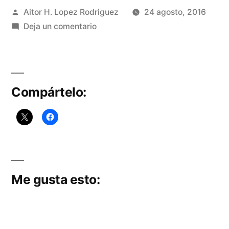
Publicado
Aitor H. Lopez Rodriguez
24 agosto, 2016
por
en
Deja un comentario
Jueves
Santo
2015:
Cofradía
Compártelo:
Estudiantes
y
Rosario
en
sus
Misterios
Me gusta esto: