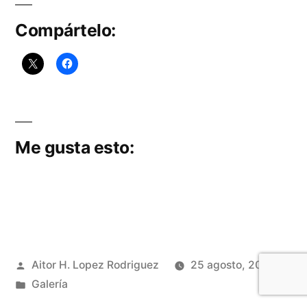
de
Compártelo:
las
Penas
Me gusta esto:
Publicado
Aitor H. Lopez Rodriguez
25 agosto, 2016
por
Publicado
Galería
en