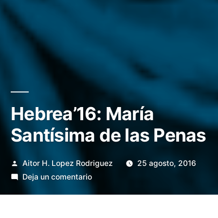
Hebrea’16: María
Santísima de las Penas
Publicado
Aitor H. Lopez Rodriguez
25 agosto, 2016
por
en
Deja un comentario
Hebrea’16:
María
Santísima