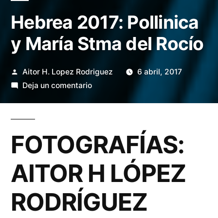
Hebrea 2017: Pollinica
y María Stma del Rocío
Publicado
Aitor H. Lopez Rodriguez
6 abril, 2017
por
en
Deja un comentario
Hebrea
2017:
Pollinica
FOTOGRAFÍAS:
y
María
AITOR H LÓPEZ
Stma
del
RODRÍGUEZ
Rocío