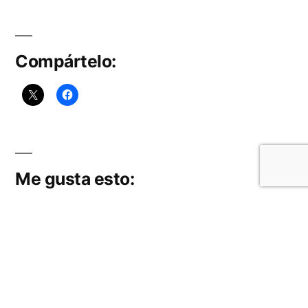
Compártelo:
Me gusta esto:
Publicado
Aitor H. Lopez Rodriguez
6 abril, 2017