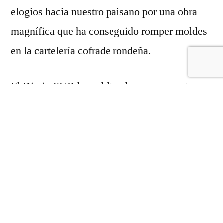
elogios hacia nuestro paisano por una obra
magnífica que ha conseguido romper moldes
en la cartelería cofrade rondeña.
El Diario SUR ha publicado una encuesta en
la que todos y todas podemos participar para
decir que SÍ nos ha gustado el cartel de José
Carlos Chica Ramos.
Vélez-Málaga es una tierra de pintores y de
artistas, demos valor a lo nuestro y a los
nuestros y nuestras.