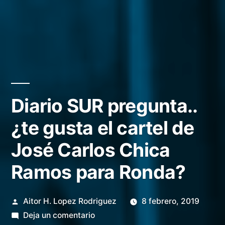
Diario SUR pregunta..
¿te gusta el cartel de
José Carlos Chica
Ramos para Ronda?
Publicado
Aitor H. Lopez Rodriguez
8 febrero, 2019
por
en
Deja un comentario