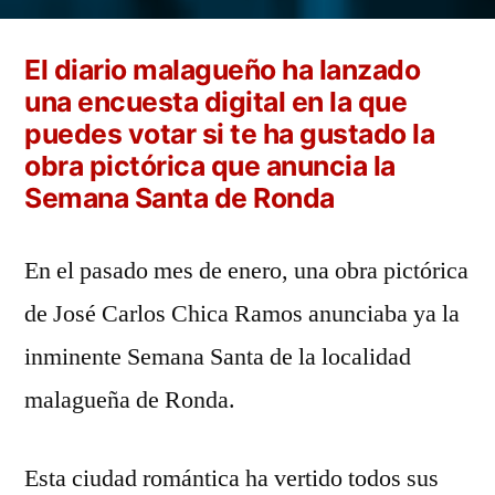
Diario
SUR
El diario malagueño ha lanzado
pregunta..
una encuesta digital en la que
¿te
puedes votar si te ha gustado la
gusta
obra pictórica que anuncia la
el
Semana Santa de Ronda
cartel
de
José
En el pasado mes de enero, una obra pictórica
Carlos
de José Carlos Chica Ramos anunciaba ya la
Chica
Ramos
inminente Semana Santa de la localidad
para
malagueña de Ronda.
Ronda?
Esta ciudad romántica ha vertido todos sus