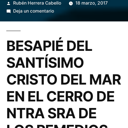
Publicado
Rubén Herrera Cabello
18 marzo, 2017
por
en
Deja un comentario
Besapié
del
Stmo
BESAPIÉ DEL
Cristo
del
SANTÍSIMO
Mar
CRISTO DEL MAR
EN EL CERRO DE
NTRA SRA DE