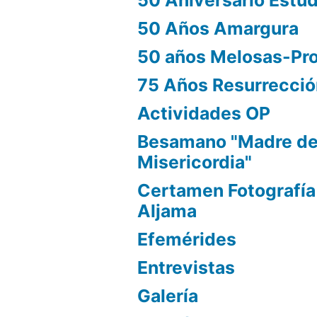
50 Aniversario Estu
50 Años Amargura
50 años Melosas-Pr
75 Años Resurrecci
Actividades OP
Besamano "Madre d
Misericordia"
Certamen Fotografía
Aljama
Efemérides
Entrevistas
Galería