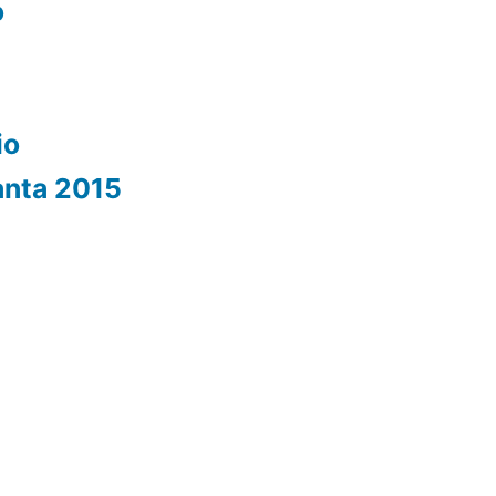
o
io
anta 2015