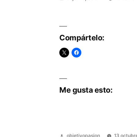
por
Compártelo:
Me gusta esto:
Publicado
objetivopasion
13 octubr