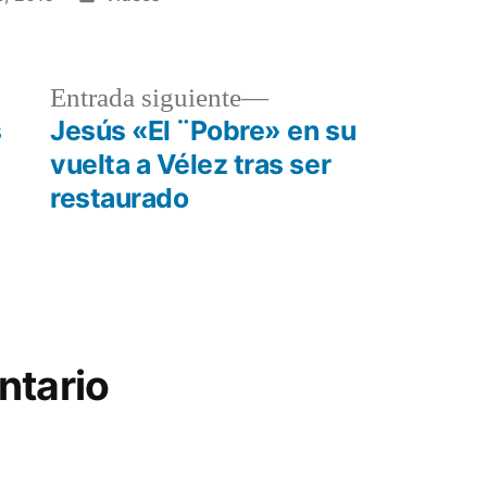
en
a
Entrada
Entrada siguiente
r:
siguiente:
s
Jesús «El ¨Pobre» en su
vuelta a Vélez tras ser
restaurado
ntario