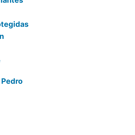
diantes
otegidas
ón
e
 Pedro