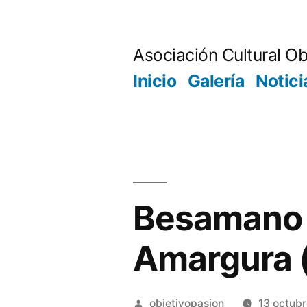
Saltar
al
Asociación Cultural Ob
contenido
Inicio
Galería
Notici
Besamano M
Amargura 
Publicado
objetivopasion
13 octubr