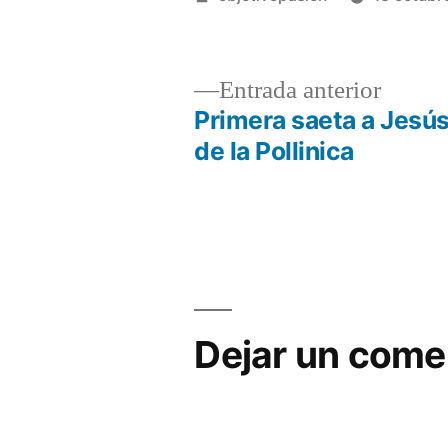
por
Entrad
Entrada anterior
anterio
Primera saeta a Jesú
Navegación
de la Pollinica
de
entradas
Dejar un come