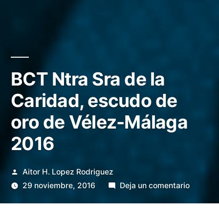
BCT Ntra Sra de la
Caridad, escudo de
oro de Vélez-Málaga
2016
Publicado
Aitor H. Lopez Rodriguez
por
en
29 noviembre, 2016
Deja un comentario
BCT
Ntra