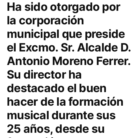
Ha sido otorgado por
Sra
de
la corporación
la
municipal que preside
Caridad
escudo
el Excmo. Sr. Alcalde D.
de
oro
Antonio Moreno Ferrer.
de
Su director ha
Vélez-
Málaga
destacado el buen
2016
hacer de la formación
musical durante sus
25 años, desde su