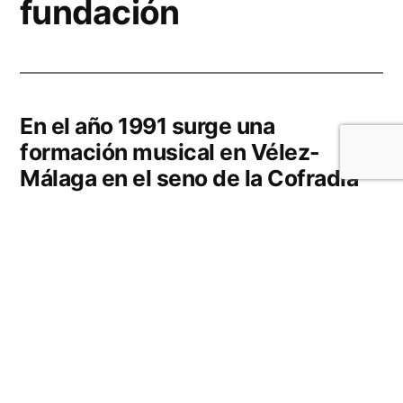
fundación
En el año 1991 surge una
formación musical en Vélez-
Málaga en el seno de la Cofradía
Franciscana de la Virgen de la
Caridad. Es cuando un sueño, de
nuevo, se forma en nuestra
ciudad… una banda de cornetas y
tambores con la que engrandecer
poco a poco nuestra Semana de
Pasión.