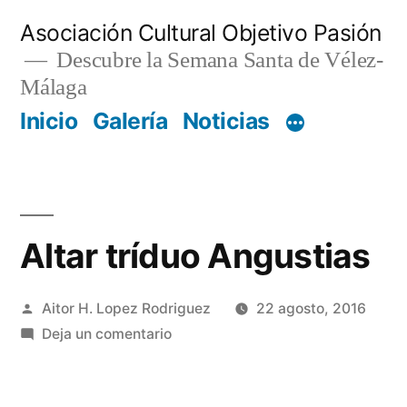
Saltar
Asociación Cultural Objetivo Pasión
al
Descubre la Semana Santa de Vélez-
Málaga
contenido
Inicio
Galería
Noticias
Altar tríduo Angustias
Publicado
Aitor H. Lopez Rodriguez
22 agosto, 2016
por
en
Deja un comentario
Altar
tríduo